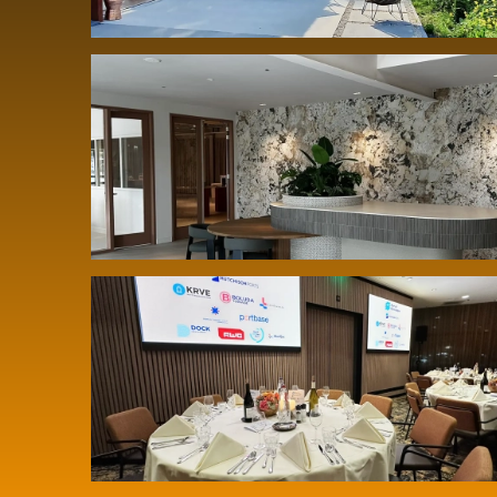
Meer beleving in de showroom bij
Kogros Numansdorp
Audiovisuele upgrade video-LED van
der Valk Ridderkerk