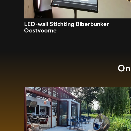
LED-wall Stichting Biberbunker
Oostvoorne
On
Uitbreiding en optimalisatie
bestaande geluidsinstallatie
restaurant La Cocotte