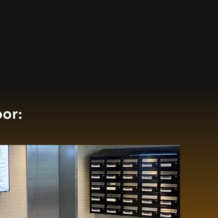
or:
Moderne display bewegwijzering op
Schiphol The Base