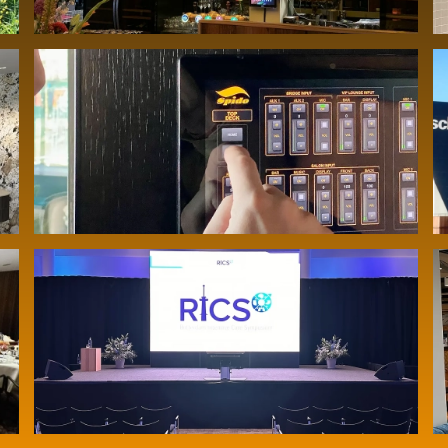
Audiovisuele installatie op het
evenementenjacht Prinses Amalia –
Koninklijke Spido
Audiovisuele ondersteuning
medische symposium RICS