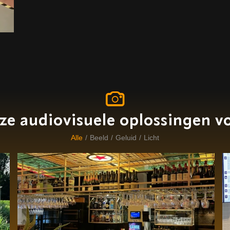
ze audiovisuele oplossingen vo
Alle
/
Beeld
/
Geluid
/
Licht
Sfeervolle betrouwbare
geluidsinstallatie bij Brasserie Kaat
Mossel