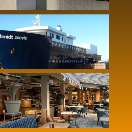
Geïntegreerd geluidsinstallatie in de
winkel bij Schmidt Zeevis
Audiobeleving bij Carlton Hotel
Spijkenisse