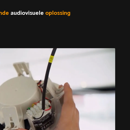
nde
audiovisuele
oplossing