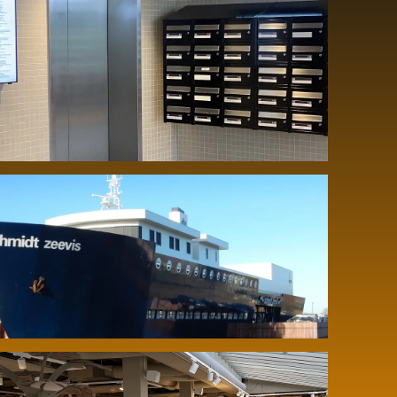
Moderne display bewegwijzering op
Schiphol The Base
Geïntegreerd geluidsinstallatie in de
winkel bij Schmidt Zeevis