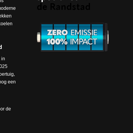
ns
de Randstad
 moderne
wekken
koelen
d
 in
2025
ertuig,
 nog een
oor de