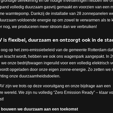
 grondige berekening en de nodige investeringen hebben we o
spand volledig duurzaam gasvrij gemaakt en voorzien van een
me warmtepomp. Dankzij de installatie van 28 zonnepanelen 
duurzaam voldoende energie op om zowel te verwarmen als te 
er nog, we produceren meer stroom dan we verbruiken!
V
is flexibel, duurzaam en ontzorgt ook in de sta
 oog op het zero-emissiebeleid van de gemeente Rotterdam dat
an kracht wordt, hebben we ook ons wagenpark aangepakt. In 
we onze bedrijfswagen ingeruild voor een volledig elektrisch vo
wordt opgeladen door onze eigen zonne-energie. Zo zetten we
chting onze duurzaamheidsdoelen.
AV zijn we trots op deze vooruitgang en onze bijdrage aan een
e wereld. We zijn nu volledig “Zero Emission Ready” – klaar v
t!
bouwen we duurzaam aan een toekomst