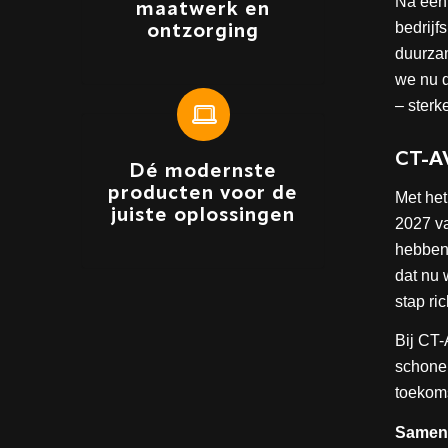
Na een
maatwerk en
bedrijf
ontzorging
duurza
we nu 
– sterk
CT-A
Dé modernste
producten voor de
Met het
juiste oplossingen
2027 v
hebben 
dat nu 
stap ri
Bij CT-
schoner
toekoms
Samen 