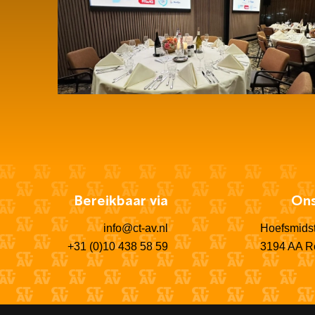
Audiovisuele upgrade video-LED van
der Valk Ridderkerk
Bereikbaar via
Ons
info@ct-av.nl
Hoefsmidst
+31 (0)10 438 58 59
3194 AA R