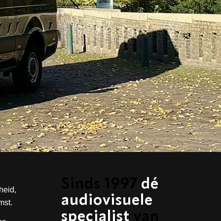
Sinds 1997
dé
heid,
audiovisuele
mst.
specialist
van