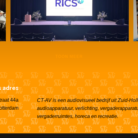
Audiovisuele ondersteuning
medische symposium RICS
TOON MEER
 adres
raat 44a
CT-AV is een audiovisueel bedrijf uit Zuid-Ho
otterdam
audioapparatuur, verlichting, vergaderappara
vergaderruimtes, horeca en recreatie.