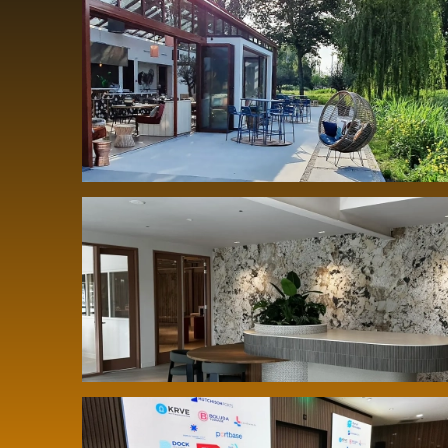
Uitbreiding en optimalisatie
bestaande geluidsinstallatie
restaurant La Cocotte
Meer beleving in de showroom bij
Kogros Numansdorp